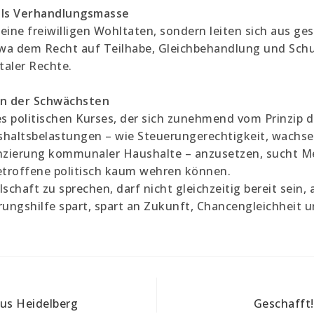
 als Verhandlungsmasse
eine freiwilligen Wohltaten, sondern leiten sich aus ges
wa dem Recht auf Teilhabe, Gleichbehandlung und Schut
taler Rechte.
en der Schwächsten
 politischen Kurses, der sich zunehmend vom Prinzip de
shaltsbelastungen – wie Steuerungerechtigkeit, wachs
anzierung kommunaler Haushalte – anzusetzen, sucht M
Betroffene politisch kaum wehren können.
lschaft zu sprechen, darf nicht gleichzeitig bereit sein
rungshilfe spart, spart an Zukunft, Chancengleichheit
aus Heidelberg
Geschafft!