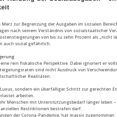
eit
 Merz zur Begrenzung der Ausgaben im sozialen Bereich
ragen nach seinem Verständnis von sozialstaatlicher Ve
ostensteigerungen von bis zu zehn Prozent als „nicht l
n auch sozial gefährlich.
igerung
ne rein fiskalische Perspektive. Dabei ignoriert er voll
teigerungsraten sind nicht Ausdruck von Verschwendun
schaftlicher Realitäten:
Luxus, sondern ein überfälliger Schritt zur gerechten 
rlastet arbeiten.
ehr Menschen mit Unterstützungsbedarf länger leben –
anziellen Restriktionen bestrafen darf.
kungen der Corona-Pandemie, hat massiv zugenommen. F