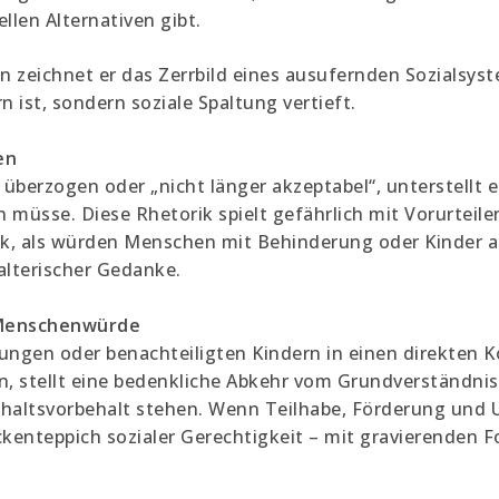
llen Alternativen gibt.
n zeichnet er das Zerrbild eines ausufernden Sozialsyst
n ist, sondern soziale Spaltung vertieft.
en
berzogen oder „nicht länger akzeptabel“, unterstellt er
müsse. Diese Rhetorik spielt gefährlich mit Vorurteile
uck, als würden Menschen mit Behinderung oder Kinder a
alterischer Gedanke.
r Menschenwürde
ngen oder benachteiligten Kindern in einen direkten Ko
n, stellt eine bedenkliche Abkehr vom Grundverständnis 
shaltsvorbehalt stehen. Wenn Teilhabe, Förderung und
nteppich sozialer Gerechtigkeit – mit gravierenden Fo